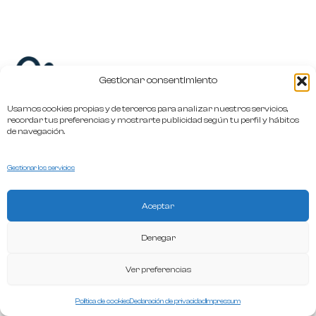
Gestionar consentimiento
Usamos cookies propias y de terceros para analizar nuestros servicios,
recordar tus preferencias y mostrarte publicidad según tu perfil y hábitos
de navegación.
hola@oliviia.es
Gestionar los servicios
+34 649 386 386
Aceptar
Términos y Condiciones
Denegar
Política de privacidad
Ver preferencias
Política de cookies
Declaración de privacidad
Impressum