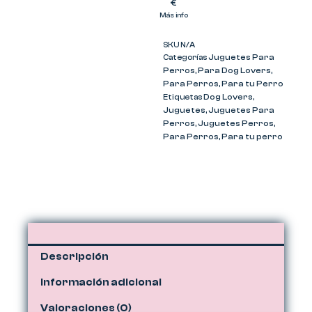
€
Más info
SKU
N/A
Juguetes Para
Categorías
Perros
Para Dog Lovers
,
,
Para Perros
Para tu Perro
,
Dog Lovers
Etiquetas
,
Juguetes
Juguetes Para
,
Perros
Juguetes Perros
,
,
Para Perros
Para tu perro
,
Descripción
Información adicional
Valoraciones (0)