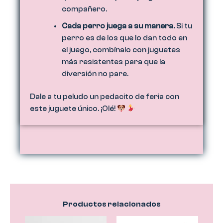
compañero.
Cada perro juega a su manera.
Si tu
perro es de los que lo dan todo en
el juego, combínalo con juguetes
más resistentes para que la
diversión no pare.
Dale a tu peludo un pedacito de feria con
este juguete único. ¡Olé!
Productos relacionados
Este