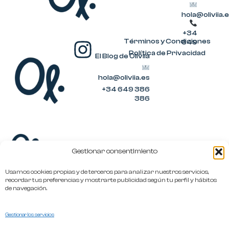
s
hola@oliviia.
t
+34
a
I
Términos y Condiciones
649
386
Política de Privacidad
El Blog de Oliviia
g
n
386
r
hola@oliviia.es
s
+34 649 386
a
t
386
m
a
g
Gestionar consentimiento
r
Usamos cookies propias y de terceros para analizar nuestros servicios,
a
recordar tus preferencias y mostrarte publicidad según tu perfil y hábitos
de navegación.
m
hola@oliviia.es
Gestionar los servicios