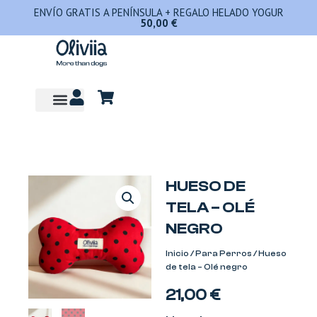
Ir
ENVÍO GRATIS A PENÍNSULA + REGALO HELADO YOGUR
50,00
€
al
contenido
HUESO DE
TELA – OLÉ
NEGRO
Inicio
/
Para Perros
/ Hueso
de tela – Olé negro
21,00
€