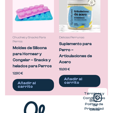
Chuches y Snacks Para
Delicias Perrunas
Perros
Suplemento para
Moldes de Silicona
Perro –
para Hornear y
Articulaciones de
Congelar – Snacks y
Acero
helados para Perros
19,99
€
12,90
€
Añadir al
carrito
Añadir al
carrito
I
Términos y
El
Condiciones
Blog
n
Política de
de
Privacidad
Oliviia