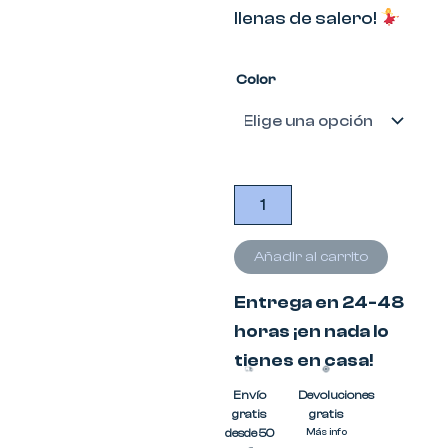
llenas de salero!
Hueso
Color
de
tela
-
Olé
negro
cantidad
Añadir al carrito
Entrega en 24-48
horas ¡en nada lo
tienes en casa!
Envío
Devoluciones
gratis
gratis
desde 50
Más info