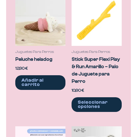
produc
tiene
múltipl
variant
Las
opcion
se
Juguetes Para Perros
Juguetes Para Perros
puede
Peluche heladog
Stick Super Flexi Play
elegir
& Run Amarillo – Palo
12,90
€
en
de Juguete para
la
Añadir al
Perro
carrito
página
10,90
€
de
produc
Seleccionar
opciones