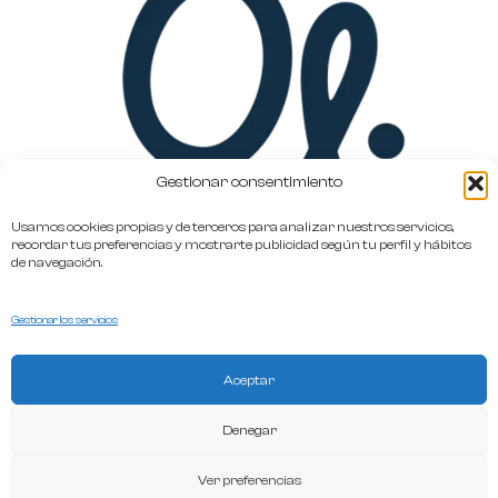
Gestionar consentimiento
Usamos cookies propias y de terceros para analizar nuestros servicios,
recordar tus preferencias y mostrarte publicidad según tu perfil y hábitos
de navegación.
I
Gestionar los servicios
n
s
Aceptar
El Blog de Oliviia
t
hola@oliviia.es
Denegar
+34 649 386 386
a
Ver preferencias