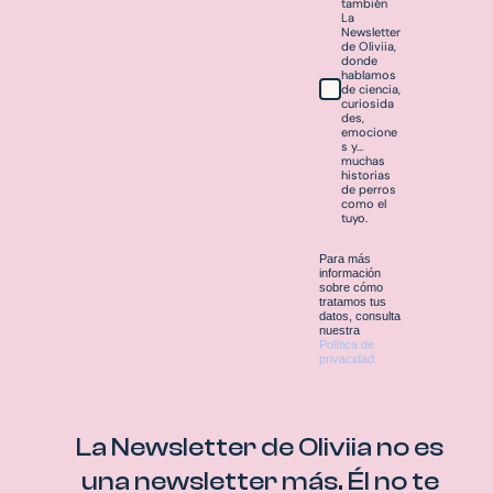
también
La
Newsletter
de Oliviia,
donde
hablamos
de ciencia,
curiosida
des,
emocione
s y…
muchas
historias
de perros
como el
tuyo.
Para más
información
sobre cómo
tratamos tus
datos, consulta
nuestra
Política de
privacidad.
La Newsletter de Oliviia no es
una newsletter más. Él no te