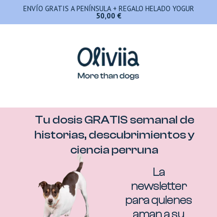
ENVÍO GRATIS A PENÍNSULA + REGALO HELADO YOGUR
50,00
€
Tu dosis GRATIS semanal de
historias, descubrimientos y
ciencia perruna
La
newsletter
para quienes
aman a su