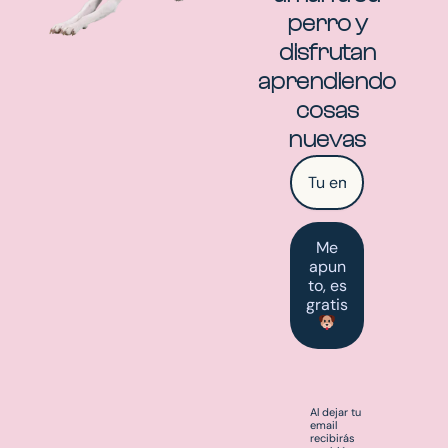
perro y
disfrutan
aprendiendo
cosas
nuevas
Me
apun
to, es
gratis
Al dejar tu
email
recibirás