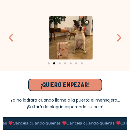
¡QUIERO EMPEZAR!
Ya no ladrará cuando llame a la puerta el mensajero…
¡Saltará de alegría esperando su caja!
Cancela cuando quieras
Cancela cuando quieras
Cancela c