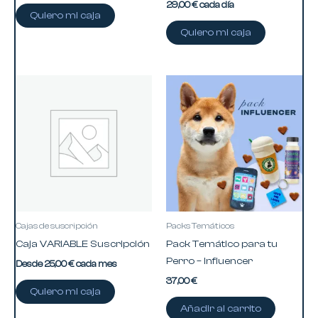
29,00
€
cada día
Quiero mi caja
Quiero mi caja
Este
producto
tiene
múltiples
variantes.
Las
opciones
se
pueden
Cajas de suscripción
Packs Temáticos
elegir
Caja VARIABLE Suscripción
Pack Temático para tu
en
Perro – Influencer
Desde
25,00
€
cada mes
la
37,00
€
página
Quiero mi caja
de
Añadir al carrito