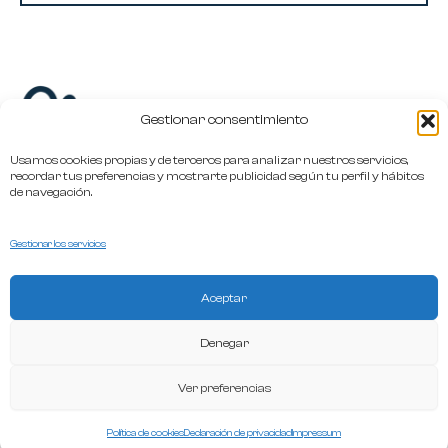
Gestionar consentimiento
Usamos cookies propias y de terceros para analizar nuestros servicios,
recordar tus preferencias y mostrarte publicidad según tu perfil y hábitos
de navegación.
hola@oliviia.es
Gestionar los servicios
+34 649 386 386
Aceptar
Términos y Condiciones
Denegar
Política de privacidad
Ver preferencias
Política de cookies
Declaración de privacidad
Impressum