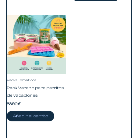
producto
Packs Temáticos
Pack Verano para perritos
de vacaciones
33,90
€
Añadir al carrito