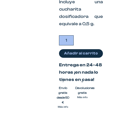
Incluye una
cucharita
dosificadora que
equivale a 0,5 g.
Suplemento
para
Perro
-
Añadir al carrito
Pelaje
Brutal
Entrega en 24-48
cantidad
horas ¡en nada lo
tienes en casa!
Envío
Devoluciones
gratis
gratis
desde 50
Más info
€
Más info