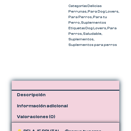
Delicias
Categorías
Perrunas
Para Dog Lovers
,
,
Para Perros
Para tu
,
Perro
Suplementos
,
Dog Lovers
Para
Etiquetas
,
Perros
Saludable
,
,
Suplementos
,
Suplementos para perros
Descripción
Información adicional
Valoraciones (0)