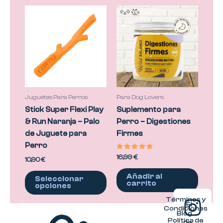
Este
producto
tiene
múltiples
variantes.
Las
opciones
se
Juguetes Para Perros
Para Dog Lovers
pueden
Stick Super Flexi Play
Suplemento para
elegir
& Run Naranja – Palo
Perro – Digestiones
en
de Juguete para
Firmes
la
Perro
página
Valorado
16,99
€
10,90
€
con
de
5.00
de 5
Añadir al
producto
Seleccionar
carrito
opciones
I
Términos y
El
Condiciones
Blog
Política de
de