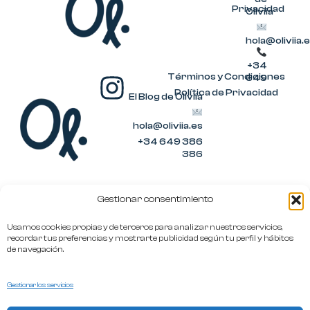
n
Privacidad
Oliviia
s
hola@oliviia.
t
+34
a
I
Términos y Condiciones
649
386
Política de Privacidad
El Blog de Oliviia
g
n
386
r
hola@oliviia.es
s
+34 649 386
a
t
386
m
a
Gestionar consentimiento
g
Usamos cookies propias y de terceros para analizar nuestros servicios,
r
recordar tus preferencias y mostrarte publicidad según tu perfil y hábitos
de navegación.
a
m
Gestionar los servicios
hola@oliviia.es