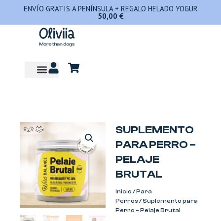
Ir
ENVÍO GRATIS A PENÍNSULA + REGALO HELADO YOGUR
50,00
€
al
contenido
SUPLEMENTO
PARA PERRO –
PELAJE
BRUTAL
Inicio
/
Para
Perros
/ Suplemento para
Perro – Pelaje Brutal