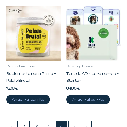
Delicias Perrunas
Para Dog Lovers
Suplemento para Perro –
Test de ADN para perros –
Pelaje Brutal
Starter
15,98
€
84,99
€
Añadir al carrito
Añadir al carrito
←
1
2
3
4
5
→