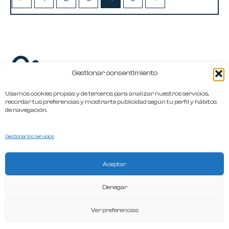
Gestionar consentimiento
Usamos cookies propias y de terceros para analizar nuestros servicios,
recordar tus preferencias y mostrarte publicidad según tu perfil y hábitos
de navegación.
hola@oliviia.es
Gestionar los servicios
+34 649 386 386
Aceptar
Términos y Condiciones
Denegar
Política de privacidad
Ver preferencias