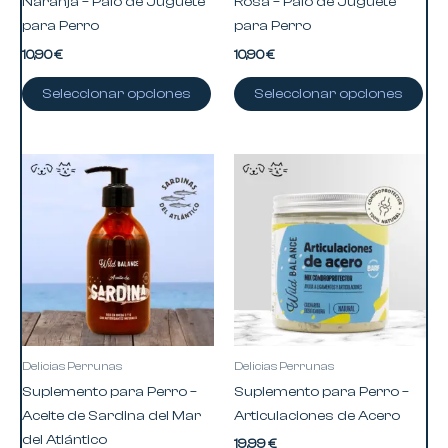
Naranja – Palo de Juguete
Rosa – Palo de Juguete
la
la
para Perro
para Perro
página
pág
10,90
€
10,90
€
de
de
producto
pro
Seleccionar opciones
Seleccionar opciones
Delicias Perrunas
Delicias Perrunas
Suplemento para Perro –
Suplemento para Perro –
Aceite de Sardina del Mar
Articulaciones de Acero
del Atlántico
19,99
€