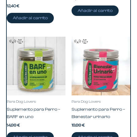
12,40
€
Añadir al carrito
Añadir al carrito
Para Dog Lovers
Para Dog Lovers
Suplemento para Perro –
Suplemento para Perro –
BARF en uno
Bienestar urinario
14,99
€
19,99
€