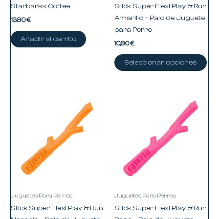
eleg
Starbarks Coffee
Stick Super Flexi Play & Run
en
Amarillo – Palo de Juguete
13,90
€
la
para Perro
pág
Añadir al carrito
10,90
€
de
pro
Seleccionar opciones
Este
Est
producto
pro
tiene
tie
múltiples
múl
variantes.
var
Las
Las
opciones
opc
se
se
pueden
pu
Juguetes Para Perros
Juguetes Para Perros
elegir
eleg
Stick Super Flexi Play & Run
Stick Super Flexi Play & Run
en
en