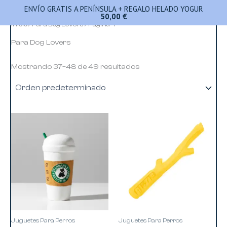
Ir
ENVÍO GRATIS A PENÍNSULA + REGALO HELADO YOGUR
50,00
€
al
Inicio
/
Para Dog Lovers
/ Página 4
contenido
Para Dog Lovers
Mostrando 37–48 de 49 resultados
Est
pro
tie
múl
var
Las
opc
se
pu
Juguetes Para Perros
Juguetes Para Perros